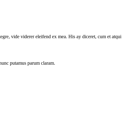
egre, vide viderer eleifend ex mea. His ay diceret, cum et atqui
m nunc putamus parum claram.