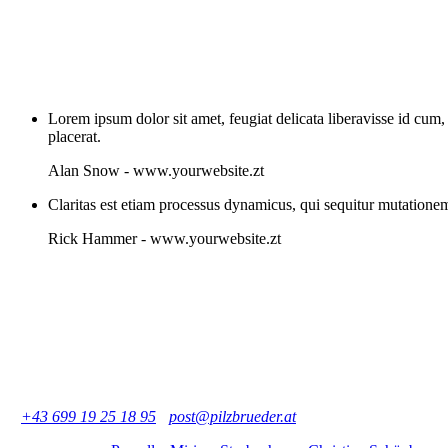
Lorem ipsum dolor sit amet, feugiat delicata liberavisse id cum,
placerat.
Alan Snow
-
www.yourwebsite.zt
Claritas est etiam processus dynamicus, qui sequitur mutation
Rick Hammer
-
www.yourwebsite.zt
Pilzbrüder - Martin und Otto Kammerlander GbR
Büro: Praterstraße 11/17, 1020 Wien, Österreich
Geschäft: Große Mohrengasse 6, 1020 Wien, Österreich
T
+43 699 19 25 18 95
-
post@pilzbrueder.at