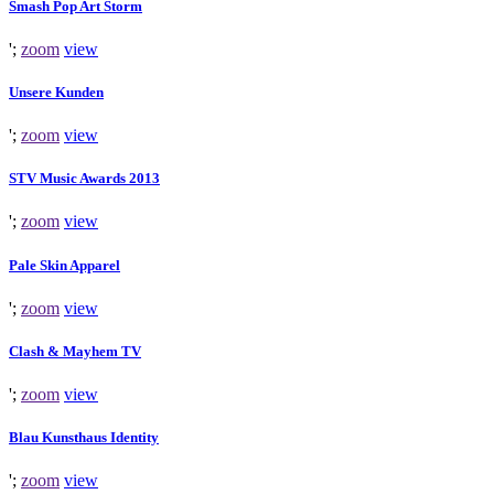
Smash Pop Art Storm
';
zoom
view
Unsere Kunden
';
zoom
view
STV Music Awards 2013
';
zoom
view
Pale Skin Apparel
';
zoom
view
Clash & Mayhem TV
';
zoom
view
Blau Kunsthaus Identity
';
zoom
view