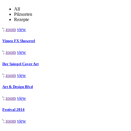
All
Pilzsorten
Rezepte
';
zoom
view
Vimeo FX Showreel
';
zoom
view
Der Spiegel Cover Art
';
zoom
view
Art & Design Blvd
';
zoom
view
Festival 2014
';
zoom
view