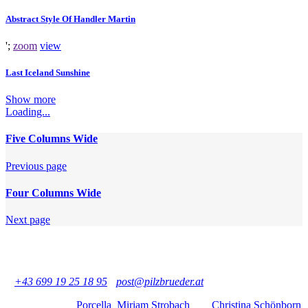
Abstract Style Of Handler Martin
';
zoom
view
Last Iceland Sunshine
Show more
Loading...
Five Columns Wide
Previous page
Four Columns Wide
Next page
Pilzbrüder - Martin und Otto Kammerlander GbR
Büro: Praterstraße 11/17, 1020 Wien, Österreich
Geschäft: Große Mohrengasse 6, 1020 Wien, Österreich
T
+43 699 19 25 18 95
-
post@pilzbrueder.at
Vielen Dank an
Porcella
,
Miriam Strobach
und
Christina Schönborn