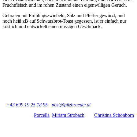
Fruchtfleisch und im rohen Zustand einen eigenwilligen Geruch.
Gebraten mit Frühlingszwiebeln, Salz und Pfeffer gewürzt, und
noch heiß zB auf Schwarzbrot-Toast gegessen, ist er einfach nur
köstlich und entwickelt einen nussigen Geschmack.
Pilzbrüder - Martin und Otto Kammerlander GbR
Büro: Praterstraße 11/17, 1020 Wien, Österreich
Geschäft: Große Mohrengasse 6, 1020 Wien, Österreich
T
+43 699 19 25 18 95
-
post@pilzbrueder.at
Vielen Dank an
Porcella
,
Miriam Strobach
und
Christina Schönborn
für die schönen Fotos.
Copyright: Pilzbrüder, garnitur, Porcella