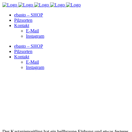
ebasto – SHOP
Pilzsorten
Kontakt
E-Mail
Instagram
ebasto – SHOP
Pilzsorten
Kontakt
E-Mail
Instagram
Der Kastanienseitling hat ein hellbraune Färbung und etwas festeres