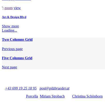
';
zoom
view
Art & Design Blvd
Show more
Loading...
Two Columns Grid
Previous page
Five Columns Grid
Next page
Pilzbrüder - Martin und Otto Kammerlander GbR
Büro: Praterstraße 11/17, 1020 Wien, Österreich
Geschäft: Große Mohrengasse 6, 1020 Wien, Österreich
T
+43 699 19 25 18 95
-
post@pilzbrueder.at
Vielen Dank an
Porcella
,
Miriam Strobach
und
Christina Schönborn
f
Copyright: Pilzbrüder, garnitur, Porcella