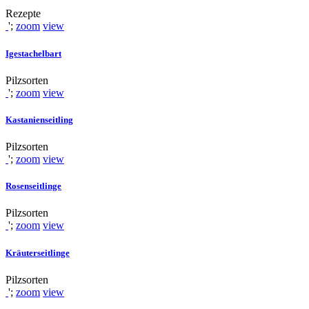
Rezepte
';
zoom
view
Igestachelbart
Pilzsorten
';
zoom
view
Kastanienseitling
Pilzsorten
';
zoom
view
Rosenseitlinge
Pilzsorten
';
zoom
view
Kräuterseitlinge
Pilzsorten
';
zoom
view