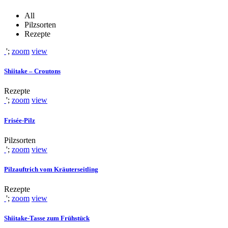
All
Pilzsorten
Rezepte
';
zoom
view
Shiitake – Croutons
Rezepte
';
zoom
view
Frisée-Pilz
Pilzsorten
';
zoom
view
Pilzauftrich vom Kräuterseitling
Rezepte
';
zoom
view
Shiitake-Tasse zum Frühstück