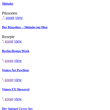
Shiitake
Pilzsorten
';
zoom
view
Der Klassiker – Shiitake im Ofen
Rezepte
';
zoom
view
Berlin Design Week
';
zoom
view
Venice Art Pavilion
';
zoom
view
Vimeo FX Showreel
';
zoom
view
Der Spiegel Cover Art